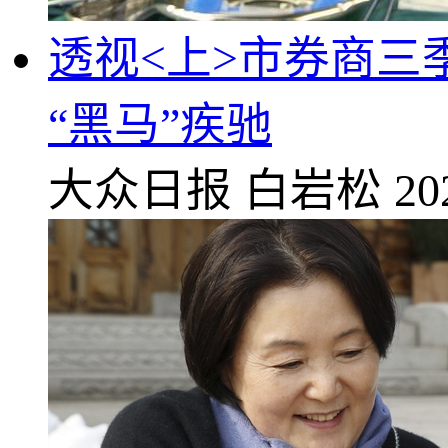
透视<上>市券商三
“黑马”疾驰
大众日报
白岩松
20