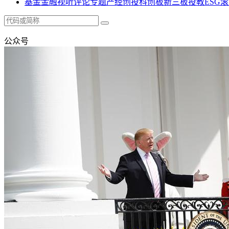
基金
金融
视听
评论
专题
产经
创投
科创板
新三板
投教
ESG
滚
公众号