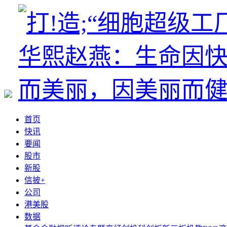
首页
快讯
要闻
股市
新股
信披+
公司
港美股
数据