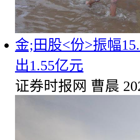
金;田股<份>振幅1
出1.55亿元
证券时报网
曹晨
20