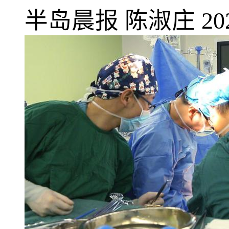
半岛晨报
陈淑庄
20