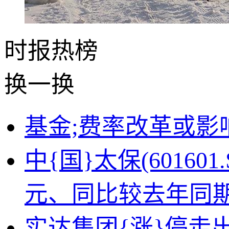
时报
热榜
换一换
基金;费率改革或影
中{国}太保(60160
元、同比较去年同期上
实达集团{涨}停走