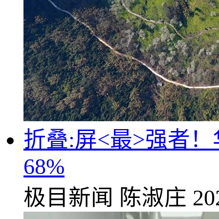
折叠:屏<最>强者
68%
极目新闻
陈淑庄
20