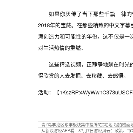
如果你厌倦了当下那些千篇一律的
2018年的宝藏。在那些精致的中文字
满创造力和可能性的年份。这不仅是一
对生活热情的重燃。
这些精选视频，正静静地躺在时光
得欣赏的人去发掘、去珍藏、去感悟。
活动：【
hKszRFt4WyWwhC373uUSCF
青?岛李沧区东李板块集中挂牌3宗宅地 起拍楼面地价
从新浪财经APP看—8?月7日财经风云：政策、