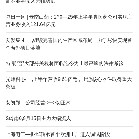
证券业务收入大幅增长
每日一词 | 云南白药：2?0—25年上半年省医药公司实现主
营业务收入121.64亿元
友发集团.：,继续完善国内生产区域布局，力争尽快实现首
个海外项目落地
特;朗‘普’大部分关税将面临迄今为止最严峻的法律考验
光峰科;技：,上半年营收9.61亿元，上游核心器件取得重大
突破
安凯微：公司经营<一>切正常.
S
岭南0,9月15日主力大幅流入
上海电气—振华轴承首个欧洲工厂进入调试阶段