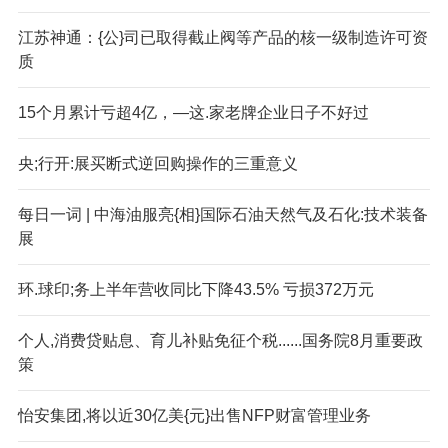
江苏神通：{公}司已取得截止阀等产品的核一级制造许可资
质
15个月累计亏超4亿，—这.家老牌企业日子不好过
央;行开:展买断式逆回购操作的三重意义
每日一词 | 中海油服亮{相}国际石油天然气及石化:技术装备
展
环.球印;务上半年营收同比下降43.5% 亏损372万元
个人,消费贷贴息、育儿补贴免征个税......国务院8月重要政
策
怡安集团,将以近30亿美{元}出售NFP财富管理业务