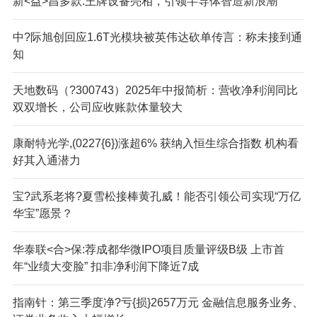
新<益>昌多款:王牌设备亮相，引领半导体智造新浪潮
中?际旭创回应1.6T光模块被英伟达砍单传言：称未接到通
知
天地数码（?300743）2025年中报简析：营收净利润同比
双双增长，公司应收账款体量较大
康耐特光学,(0227{6})涨超6% 获纳入恒生综合指数 机构看
好其入通潜力
宝?武系老将?夏雪松接棒黄孔威！能否引领公司实现“万亿
华宝”愿景？
华泰联<合>保:荐成都华微IPO项目质量评级B级 上市首
年“业绩大变脸” 扣非净利润下降近7成
指南针：第三季度净?亏{损}2657万元 金融信息服务业务、