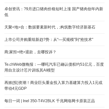
卓创资讯：?9月进口猪肉价格短时上涨 国产猪肉创年内新
低
天聚<地>合：数据要素新时代，;构筑数字经济新基石
上市公司并购重组新趋?势：从“—买规模”到“抢技术”
商;家拒<绝>退款，去哪投诉？
Te.chWeb微晚报：—哪吒汽车已确认债权约51亿元，百度
用自主设计芯片训练其AI模型
再掀{投}资潮！商业巨头重金投入算力基建算力投入1元或
带动4元GDP
每日一词 | In
el
350-T4V2BLK 千兆网络网卡原装正品