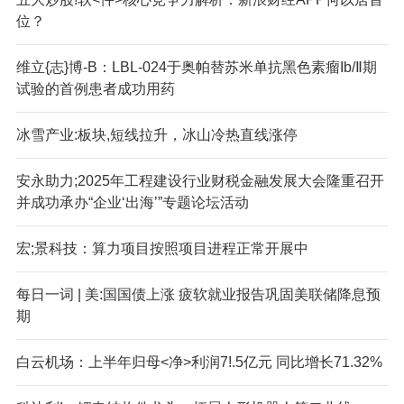
位？
维立{志}博-B：LBL-024于奥帕替苏米单抗黑色素瘤Ib/Ⅱ期
试验的首例患者成功用药
冰雪产业:板块,短线拉升，冰山冷热直线涨停
安永助力;2025年工程建设行业财税金融发展大会隆重召开
并成功承办“企业‘出海’”专题论坛活动
宏;景科技：算力项目按照项目进程正常开展中
每日一词 | 美:国国债上涨 疲软就业报告巩固美联储降息预
期
白云机场：上半年归母<净>利润7!.5亿元 同比增长71.32%