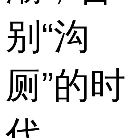
别“沟
厕”的时
代