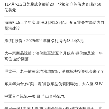
11<月>1,2日美股成交额前20：软银清仓英伟达套现超58
亿美元
海南机场上半年实.现净,利润1.28亿元 多元业务布局助力自
贸港建设
洋{河}股份：2025年半年度净利润约43.44亿元
大—宗商品综述：油价跌至近五个月低点 铜价触及逾一年
高位 金价回落
毛戈平、老—铺黄金均涨:超9%，消费板块投资机会来了？
东风华为合,作“奕—境”首款车型伪装图曝光，大六座 SUV
中亚首个绿氢—项‘目’产出合格氢气
每日一词 | 中国人寿:旗下基金等投<资>成立创投基金，注