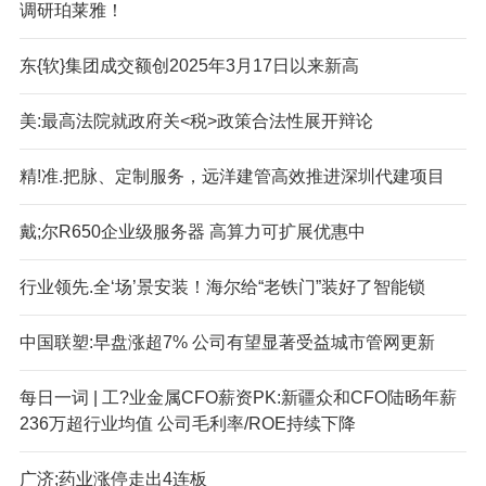
调研珀莱雅！
东{软}集团成交额创2025年3月17日以来新高
美:最高法院就政府关<税>政策合法性展开辩论
精!准.把脉、定制服务，远洋建管高效推进深圳代建项目
戴;尔R650企业级服务器 高算力可扩展优惠中
行业领先.全‘场’景安装！海尔给“老铁门”装好了智能锁
中国联塑:早盘涨超7% 公司有望显著受益城市管网更新
每日一词 | 工?业金属CFO薪资PK:新疆众和CFO陆旸年薪
236万超行业均值 公司毛利率/ROE持续下降
广济;药业涨停走出4连板