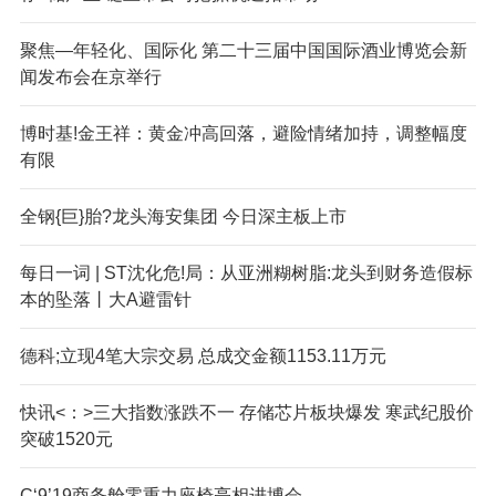
聚焦—年轻化、国际化 第二十三届中国国际酒业博览会新
闻发布会在京举行
博时基!金王祥：黄金冲高回落，避险情绪加持，调整幅度
有限
全钢{巨}胎?龙头海安集团 今日深主板上市
每日一词 | ST沈化危!局：从亚洲糊树脂:龙头到财务造假标
本的坠落丨大A避雷针
德科;立现4笔大宗交易 总成交金额1153.11万元
快讯<：>三大指数涨跌不一 存储芯片板块爆发 寒武纪股价
突破1520元
C‘9’19商务舱零重力座椅亮相进博会