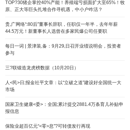
TOP?30猪企掌控40%产能！养殖端亏损面扩大至65%！牧
原、正大等巨头扎堆合作寻机遇，中小户咋活？
贵,广网络“:80后”董事长辞职，任职仅一年半，去年年薪
44.5万元！新董事长人选曾在多家民爆公司任要职
每日一词 | 景津装,备：9月29,日召开业绩说明会，投资者
参与
三?联锻造龙虎榜数据（10月20日）
人<民>日;报金社平文章：以“立破之道”建设好全国统一大
市场
国家卫生健康<委>：全国;累计提交2881.4万条育儿补贴申
报信息
保险业超百亿元“<零>息”?可转债发行再现