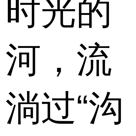
时光的
河，流
淌过“沟