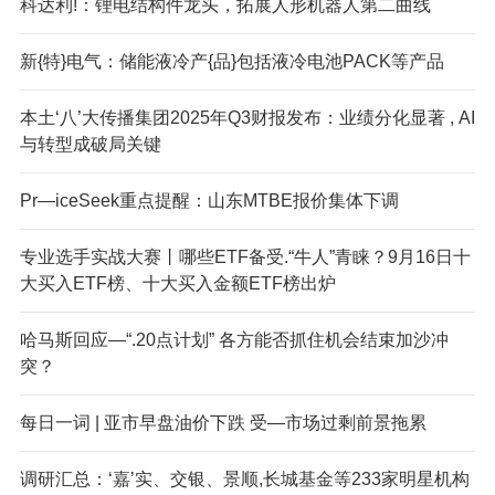
科达利!：锂电结构件龙头，拓展人形机器人第二曲线
新{特}电气：储能液冷产{品}包括液冷电池PACK等产品
本土‘八’大传播集团2025年Q3财报发布：业绩分化显著 , AI
与转型成破局关键
Pr—iceSeek重点提醒：山东MTBE报价集体下调
专业选手实战大赛丨哪些ETF备受.“牛人”青睐？9月16日十
大买入ETF榜、十大买入金额ETF榜出炉
哈马斯回应—“.20点计划” 各方能否抓住机会结束加沙冲
突？
每日一词 | 亚市早盘油价下跌 受—市场过剩前景拖累
调研汇总：‘嘉’实、交银、景顺,长城基金等233家明星机构