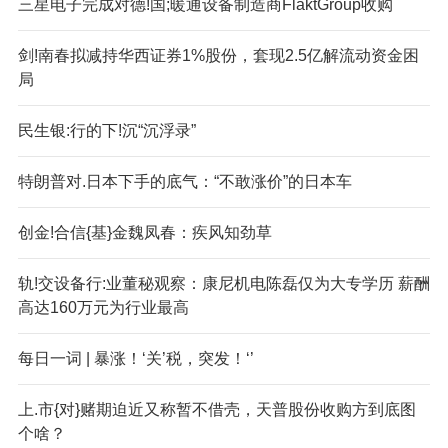
三星电子完成对德!国;暖通设备制造商FlaktGroup收购
剑!南春拟减持华西证券1%股份，套现2.5亿解流动资金困
局
民生银:行的下!沉“沉浮录”
特朗普对.日本下手的底气：“不敢涨价”的日本车
创金!合信{基}金魏凤春：疾风知劲草
轨!交设备行:业董秘观察：康尼机电陈磊仅为大专学历 薪酬
高达160万元为行业最高
每日一词 | 暴涨！‘关’税，突发！‘’
上.市{对}赌期迫近又称暂不借壳，天普股份收购方到底图
个啥？