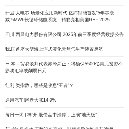
开启.大电芯.场景化应用新时代|亿纬锂能首发“5年零衰
减”5MWh长循环储能系统，精彩亮相美国RE+ 2025
四川,西昌电力股份有限公司 2025年前三季度经营数据公告
我,国首座大型海上浮式液化天然气生产装置启航
日.本—贸易谈判代表赤泽亮正：将确保5500亿美元投资不
影响汇率或削弱日元
红利:类指数，哪些是收息“王者”？
通用汽车!尾盘大涨14.9%
每日一词 | 神‘开’股份盘中涨停，上演“地天板”