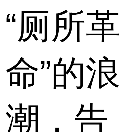
“厕所革
命”的浪
潮，告