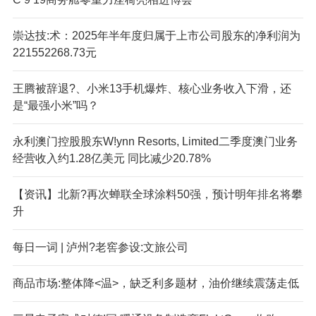
崇达技:术：2025年半年度归属于上市公司股东的净利润为
221552268.73元
王腾被辞退?、小米13手机爆炸、核心业务收入下滑，还
是“最强小米”吗？
永利澳门控股股东W!ynn Resorts, Limited二季度澳门业务
经营收入约1.28亿美元 同比减少20.78%
【资讯】北新?再次蝉联全球涂料50强，预计明年排名将攀
升
每日一词 | 泸州?老窖参设:文旅公司
商品市场:整体降<温>，缺乏利多题材，油价继续震荡走低