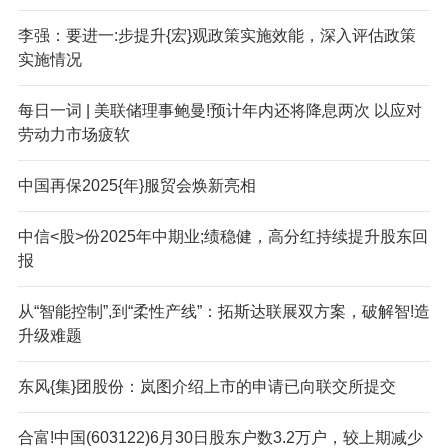
李强：要进一:步提升{宏}观政策实施效能，深入评估政策
实施情况
每日一词 | 美联储理事鲍曼!预计年内还将降息两次 以应对
劳动力市场疲软
中国再保2025{年}服贸会焕新亮相
中信<股>份2025年中期业;绩稳健，高分红持续提升股东回
报
从“智能控制”,到“柔性产线”：拓斯达联展双方案，破解智!造
升级难题
东风{集}团股份：岚图介绍上市的申请已向联交所提交
合富!中国(603122)6月30日股东户数3.2万户，较上期减少