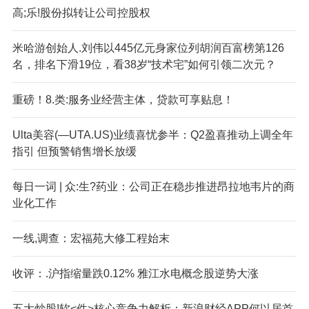
高;乐!股份拟转让公司控股权
米哈游创始人.刘伟以445亿元身家位列胡润百富榜第126
名，排名下滑19位，看38岁“技术宅”如何引领二次元？
重磅！8.类:服务业经营主体，贷款可享贴息！
Ulta美容(—U
TA.US)业绩喜忧参半：Q2盈喜推动上调全年
指引 但预警销售增长放缓
每日一词 | 众:生?药业：公司正在稳步推进昂拉地韦片的商
业化工作
一线,调查：宏福苑大修工程始末
收评：.沪指缩量跌0.12% 雅江水电概念股逆势大涨
五大炒股!软<件>核心竞争力解析：新浪财经APP何以居首