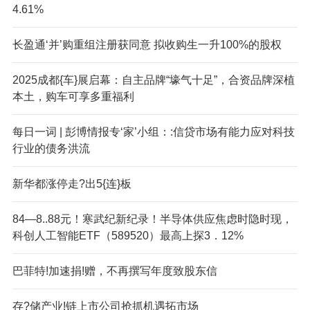
4.61%
长盈通‘并’购重组注册获同意 拟收购生一升100%的股权
2025成都{车}展启幕：自主品牌“壕气十足”，合资品牌深植
本土，购车可享多重福利
每日一词 | 彭博情报专‘家’小组：:信贷市场有能力应对科技
行业的债务洪流
新华都涨停走?出5{连}板
84—8..88元！寒武纪新纪录！半导体供应焦虑时隐时现，
科创人工智能ETF（589520）最高上探3．12%
巴菲特!加速捐!赠，不再撰写年度致股东信
存?储产业!链上市公司抢抓机遇拓市场